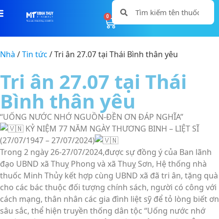
0
0
Nhà
/
Tin tức
/ Tri ân 27.07 tại Thái Bình thân yêu
Tri ân 27.07 tại Thái
Bình thân yêu
“UỐNG NƯỚC NHỚ NGUỒN-ĐỀN ƠN ĐÁP NGHĨA”
KỶ NIỆM 77 NĂM NGÀY THƯƠNG BINH – LIỆT SĨ
(27/07/1947 – 27/07/2024)
Trong 2 ngày 26-27/07/2024,được sự đồng ý của Ban lãnh
đạo UBND xã Thuỵ Phong và xã Thuỵ Sơn, Hệ thống nhà
thuốc Minh Thủy kết hợp cùng UBND xã đã tri ân, tặng quà
cho các bác thuộc đối tượng chính sách, người có công với
cách mạng, thân nhân các gia đình liệt sỹ để tỏ lòng biết ơn
sâu sắc, thể hiện truyền thống dân tộc “Uống nước nhớ