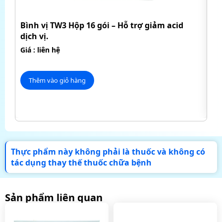
H
Bình vị TW3 Hộp 16 gói – Hỗ trợ giảm acid
dịch vị.
Mỡ
má
Giá : liên hệ
Giá
Thêm vào giỏ hàng
Thực phẩm này không phải là thuốc và không có
tác dụng thay thế thuốc chữa bệnh
Sản phẩm liên quan