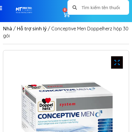
0
0
Nhà
Hỗ trợ sinh lý
/
/ Conceptive Men Doppelherz hộp 30
gói