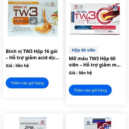
Hộp 60 viên
Bình vị TW3 Hộp 16 gói
– Hỗ trợ giảm acid dịch
Mỡ máu TW3 Hộp 60
vị.
viên – Hỗ trợ giảm mỡ
Giá : liên hệ
máu, hạn chế xơ vữa
Giá : liên hệ
động mạch.
Thêm vào giỏ hàng
Thêm vào giỏ hàng