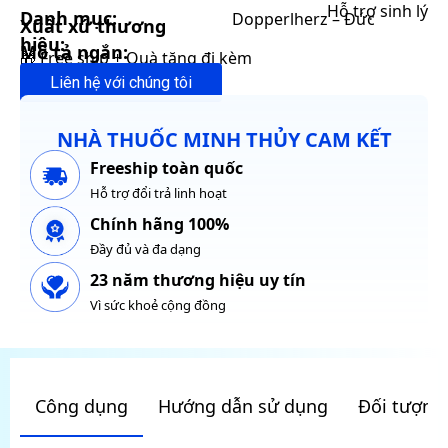
Hỗ trợ sinh lý
Danh mục:
Dopperlherz – Đức
Xuất xứ thương
hiệu:
Mô tả ngắn:
🎁 Free ship + Quà tặng đi kèm
Liên hệ với chúng tôi
NHÀ THUỐC MINH THỦY CAM KẾT
Freeship toàn quốc
Hỗ trợ đổi trả linh hoạt
Chính hãng 100%
Đầy đủ và đa dạng
23 năm thương hiệu uy tín
Vì sức khoẻ cộng đồng
Công dụng
Hướng dẫn sử dụng
Đối tượng