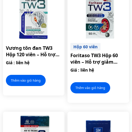
Hộp 60 viên
Vương tôn đan TW3
Hộp 120 viên – Hỗ trợ
Foritaso TW3 Hộp 60
giảm acid uric máu.
viên – Hỗ trợ giảm
Giá : liên hệ
nguy cơ hình thành sỏi
Giá : liên hệ
thận.
Thêm vào giỏ hàng
Thêm vào giỏ hàng