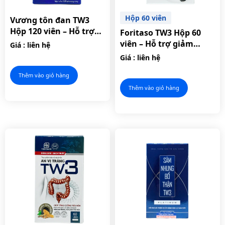
Hộp 60 viên
Vương tôn đan TW3
Hộp 120 viên – Hỗ trợ
Foritaso TW3 Hộp 60
giảm acid uric máu.
viên – Hỗ trợ giảm
Giá : liên hệ
nguy cơ hình thành sỏi
Giá : liên hệ
thận.
Thêm vào giỏ hàng
Thêm vào giỏ hàng