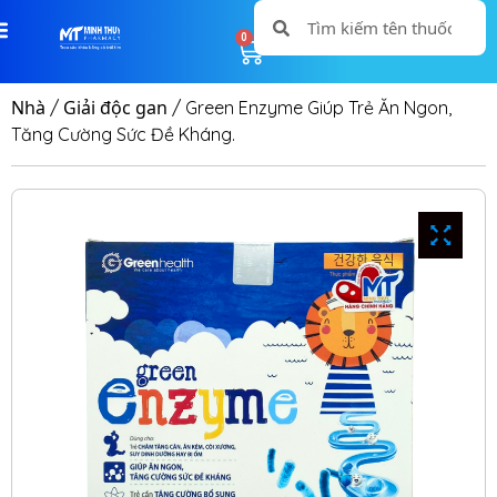
0
0
Nhà
Giải độc gan
/
/ Green Enzyme Giúp Trẻ Ăn Ngon,
Tăng Cường Sức Đề Kháng.