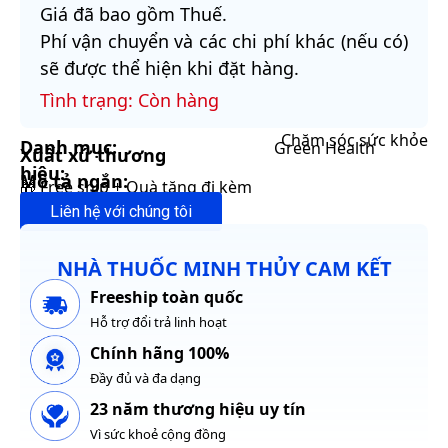
Giá đã bao gồm Thuế.
Phí vận chuyển và các chi phí khác (nếu có)
sẽ được thể hiện khi đặt hàng.
Tình trạng: Còn hàng
Chăm sóc sức khỏe
Danh mục:
Green Health
Xuất xứ thương
hiệu:
Mô tả ngắn:
🎁 Free ship + Quà tặng đi kèm
Liên hệ với chúng tôi
NHÀ THUỐC MINH THỦY CAM KẾT
Freeship toàn quốc
Hỗ trợ đổi trả linh hoạt
Chính hãng 100%
Đầy đủ và đa dạng
23 năm thương hiệu uy tín
Vì sức khoẻ cộng đồng