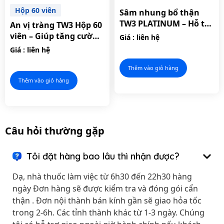
Hộp 60 viên
Sâm nhung bổ thận
TW3 PLATINUM – Hỗ trợ
An vị tràng TW3 Hộp 60
cải thiện chức năng
viên – Giúp tăng cường
Giá : liên hệ
sinh lý nam giới.
hệ tiêu hóa, hỗ trợ làm
Giá : liên hệ
giảm triệu chứng viêm
đại tràng
Thêm vào giỏ hàng
Thêm vào giỏ hàng
Câu hỏi thường gặp
Tôi đặt hàng bao lâu thì nhận được?
Dạ, nhà thuốc làm việc từ 6h30 đến 22h30 hàng
ngày Đơn hàng sẽ được kiểm tra và đóng gói cẩn
thận . Đơn nội thành bán kính gần sẽ giao hỏa tốc
trong 2-6h. Các tỉnh thành khác từ 1-3 ngày. Chúng