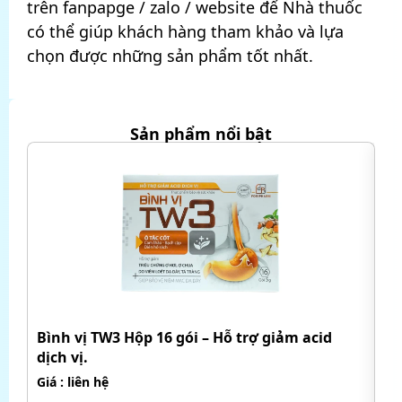
trên fanpapge / zalo / website để Nhà thuốc
có thể giúp khách hàng tham khảo và lựa
chọn được những sản phẩm tốt nhất.
Sản phẩm nổi bật
H
Bình vị TW3 Hộp 16 gói – Hỗ trợ giảm acid
dịch vị.
Mỡ
má
Giá : liên hệ