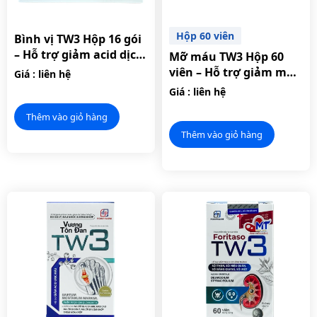
Hộp 60 viên
Bình vị TW3 Hộp 16 gói
– Hỗ trợ giảm acid dịch
Mỡ máu TW3 Hộp 60
vị.
viên – Hỗ trợ giảm mỡ
Giá : liên hệ
máu, hạn chế xơ vữa
Giá : liên hệ
động mạch.
Thêm vào giỏ hàng
Thêm vào giỏ hàng