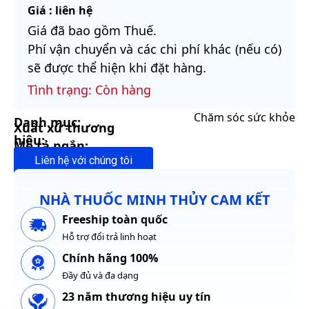
Giá : liên hệ
Giá đã bao gồm Thuế.
Phí vận chuyển và các chi phí khác (nếu có)
sẽ được thể hiện khi đặt hàng.
Tình trạng: Còn hàng
Chăm sóc sức khỏe
Danh mục:
Xuất xứ thương
hiệu:
Mô tả ngắn:
Liên hệ với chúng tôi
NHÀ THUỐC MINH THỦY CAM KẾT
Freeship toàn quốc
Hỗ trợ đổi trả linh hoạt
Chính hãng 100%
Đầy đủ và đa dạng
23 năm thương hiệu uy tín