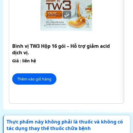
H
Bình vị TW3 Hộp 16 gói – Hỗ trợ giảm acid
dịch vị.
Mỡ
má
Giá : liên hệ
Giá
Thêm vào giỏ hàng
Thực phẩm này không phải là thuốc và không có
tác dụng thay thế thuốc chữa bệnh