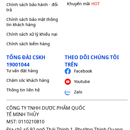
Khuyến mãi
HOT
Chính sách bảo hành - đổi
trả
Chính sách bảo mật thông
tin khách hàng
Chính sách xử lý khiếu nại
Chính sách kiểm hàng
TỔNG ĐÀI CSKH
THEO DÕI CHÚNG TÔI
19001044
TRÊN
Tư vấn đặt hàng
Facebook
Chăm sóc khách hàng
Youtube
Thông tin liên hệ
Zalo
CÔNG TY TNHH DƯỢC PHẨM QUỐC
TẾ MINH THỦY
MST: 0110210810
Địa chỉ: số 92 ngõ Thái Thịnh 1, Phường Thịnh Quang,