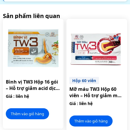
Sản phẩm liên quan
Hộp 60 viên
Bình vị TW3 Hộp 16 gói
– Hỗ trợ giảm acid dịch
Mỡ máu TW3 Hộp 60
vị.
viên – Hỗ trợ giảm mỡ
Giá : liên hệ
máu, hạn chế xơ vữa
Giá : liên hệ
động mạch.
Thêm vào giỏ hàng
Thêm vào giỏ hàng