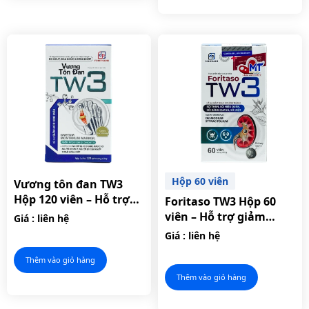
Hộp 60 viên
Vương tôn đan TW3
Hộp 120 viên – Hỗ trợ
Foritaso TW3 Hộp 60
giảm acid uric máu.
viên – Hỗ trợ giảm
Giá : liên hệ
nguy cơ hình thành sỏi
Giá : liên hệ
thận.
Thêm vào giỏ hàng
Thêm vào giỏ hàng