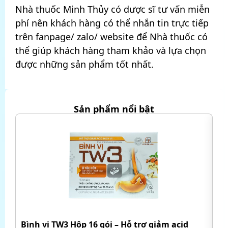
Nhà thuốc Minh Thủy có dược sĩ tư vấn miễn
phí nên khách hàng có thể nhắn tin trực tiếp
trên fanpage/ zalo/ website để Nhà thuốc có
thể giúp khách hàng tham khảo và lựa chọn
được những sản phẩm tốt nhất.
Sản phẩm nổi bật
H
Bình vị TW3 Hộp 16 gói – Hỗ trợ giảm acid