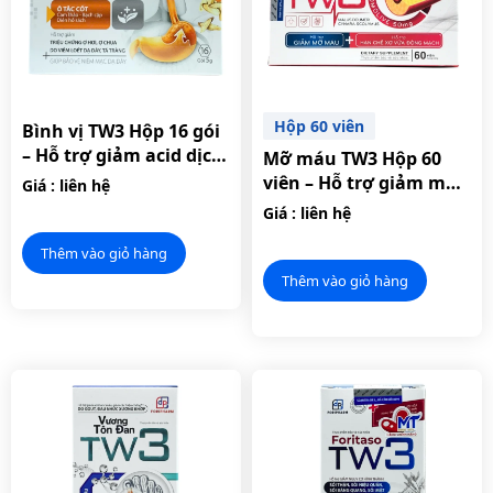
Hộp 60 viên
Bình vị TW3 Hộp 16 gói
– Hỗ trợ giảm acid dịch
Mỡ máu TW3 Hộp 60
vị.
viên – Hỗ trợ giảm mỡ
Giá : liên hệ
máu, hạn chế xơ vữa
Giá : liên hệ
động mạch.
Thêm vào giỏ hàng
Thêm vào giỏ hàng