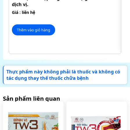
dịch vị.
Mỡ
má
Giá : liên hệ
Giá
Thêm vào giỏ hàng
Thực phẩm này không phải là thuốc và không có
tác dụng thay thế thuốc chữa bệnh
Sản phẩm liên quan