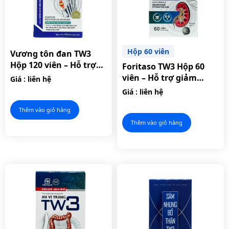
Hộp 60 viên
Vương tôn đan TW3
Hộp 120 viên – Hỗ trợ
Foritaso TW3 Hộp 60
giảm acid uric máu.
viên – Hỗ trợ giảm
Giá : liên hệ
nguy cơ hình thành sỏi
Giá : liên hệ
thận.
Thêm vào giỏ hàng
Thêm vào giỏ hàng