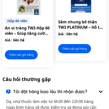
Hộp 60 viên
Sâm nhung bổ thận
TW3 PLATINUM – Hỗ trợ
An vị tràng TW3 Hộp 60
cải thiện chức năng
viên – Giúp tăng cường
Giá : liên hệ
sinh lý nam giới.
hệ tiêu hóa, hỗ trợ làm
Giá : liên hệ
giảm triệu chứng viêm
đại tràng
Thêm vào giỏ hàng
Thêm vào giỏ hàng
Câu hỏi thường gặp
Tôi đặt hàng bao lâu thì nhận được?
Dạ, nhà thuốc làm việc từ 6h30 đến 22h30 hàng
ngày Đơn hàng sẽ được kiểm tra và đóng gói cẩn