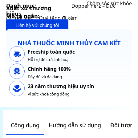
Chăm sóc sức khỏe
Danh mục:
Dopperlherz – Đức
Xuất xứ thương
hiệu:
Mô tả ngắn:
🎁 Free ship + Quà tặng đi kèm
Liên hệ với chúng tôi
NHÀ THUỐC MINH THỦY CAM KẾT
Freeship toàn quốc
Hỗ trợ đổi trả linh hoạt
Chính hãng 100%
Đầy đủ và đa dạng
23 năm thương hiệu uy tín
Vì sức khoẻ cộng đồng
Công dụng
Hướng dẫn sử dụng
Đối tượng