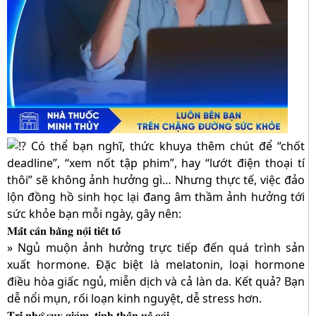
Có thể bạn nghĩ, thức khuya thêm chút để “chốt
deadline”, “xem nốt tập phim”, hay “lướt điện thoại tí
thôi” sẽ không ảnh hưởng gì… Nhưng thực tế, việc đảo
lộn đồng hồ sinh học lại đang âm thầm ảnh hưởng tới
sức khỏe bạn mỗi ngày, gây nên:
𝐌𝐚̂́𝐭 𝐜𝐚̂𝐧 𝐛𝐚̆̀𝐧𝐠 𝐧𝐨̣̂𝐢 𝐭𝐢𝐞̂́𝐭 𝐭𝐨̂́
» Ngủ muộn ảnh hưởng trực tiếp đến quá trình sản
xuất hormone. Đặc biệt là melatonin, loại hormone
điều hòa giấc ngủ, miễn dịch và cả làn da. Kết quả? Bạn
dễ nổi mụn, rối loạn kinh nguyệt, dễ stress hơn.
𝐓𝐫𝐢́ 𝐧𝐡𝐨̛́ 𝐬𝐮𝐲 𝐠𝐢𝐚̉𝐦, 𝐭𝐢𝐧𝐡 𝐭𝐡𝐚̂̀𝐧 𝐮𝐞̂̉ 𝐨𝐚̉𝐢