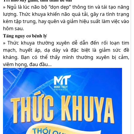
» Ngủ là lúc não bộ “dọn dẹp” thông tin và tái tạo năng
lượng. Thức khuya khiến não quá tải, gây ra tình trạng
kém tập trung, hay quên và giảm hiệu suất làm việc vào
hôm sau.
𝐓𝐚̆𝐧𝐠 𝐧𝐠𝐮𝐲 𝐜𝐨̛ 𝐛𝐞̣̂𝐧𝐡 𝐥𝐲́
» Thức khuya thường xuyên dễ dẫn đến rối loạn tim
mạch, huyết áp, dạ dày và đặc biệt là giảm sức đề
kháng. Bạn có thể thấy mình thường xuyên bị cảm,
viêm họng, đau đầu…