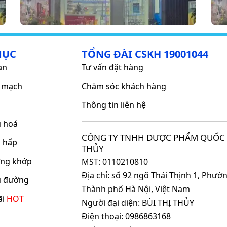
MỤC
TỔNG ĐÀI CSKH 19001044
an
Tư vấn đặt hàng
m mạch
Chăm sóc khách hàng
Thông tin liên hệ
u hoá
CÔNG TY TNHH DƯỢC PHẨM QUỐC 
ô hấp
THỦY
ơng khớp
MST: 0110210810
Địa chỉ: số 92 ngõ Thái Thịnh 1, Phư
ểu đường
Thành phố Hà Nội, Việt Nam
ãi
HOT
Người đại diện: BÙI THỊ THỦY
Điện thoại: 0986863168