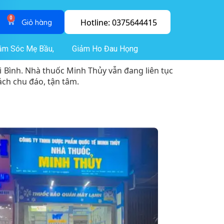
0
Hotline: 0375644415
ăm Sóc Mẹ Bầu,
Giảm Ho Đau Họng
i Bình. Nhà thuốc Minh Thủy vẫn đang liên tục
ch chu đáo, tận tâm.