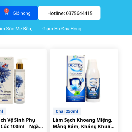
0
Hotline: 0375644415
ăm Sóc Mẹ Bầu,
Giảm Ho Đau Họng
ml
Chai 250ml
ch Vệ Sinh Phụ
Làm Sạch Khoang Miệng,
Cúc 100ml – Ngăn
Mảng Bám, Kháng Khuẩn