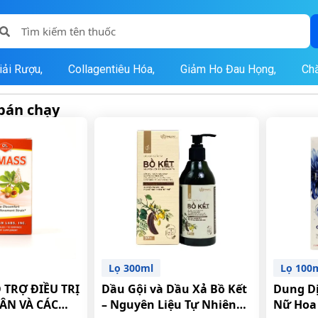
iải Rượu,
Collagentiêu Hóa,
Giảm Ho Đau Họng,
Ch
bán chạy
Lọ 300ml
Lọ 100
 TRỢ ĐIỀU TRỊ
Dầu Gội và Dầu Xả Bồ Kết
Dung Dị
ÂN VÀ CÁC
– Nguyên Liệu Tự Nhiên
Nữ Hoa 