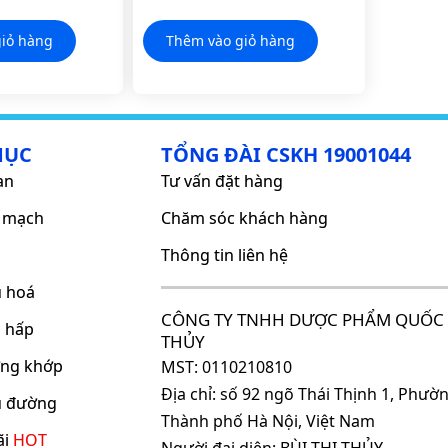
hứng Mề Đay
iỏ hàng
Thêm vào giỏ hàng
MỤC
TỔNG ĐÀI CSKH 19001044
an
Tư vấn đặt hàng
m mạch
Chăm sóc khách hàng
Thông tin liên hệ
u hoá
CÔNG TY TNHH DƯỢC PHẨM QUỐC 
ô hấp
THỦY
ơng khớp
MST: 0110210810
Địa chỉ: số 92 ngõ Thái Thịnh 1, Phư
ểu đường
Thành phố Hà Nội, Việt Nam
ãi
HOT
Người đại diện: BÙI THỊ THỦY