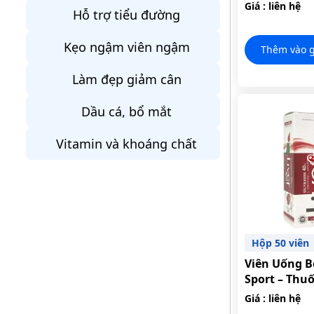
TRIỆU CHỨN
Giá : liên hệ
Hỗ trợ tiểu đường
Kẹo ngậm viên ngậm
Thêm vào g
Làm đẹp giảm cân
Dầu cá, bổ mắt
Vitamin và khoáng chất
Hộp 50 viên
Viên Uống B
Sport – Thu
Viên, Giúp 
Giá : liên hệ
Hỗ Trợ Giải