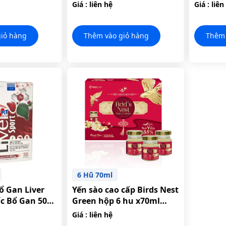
G BỆNH TRĨ
Hương Bưởi – Làm Sạch
Ngừa V
Giá : liên hệ
Giá : liên
Da Đầu Và Góp Phần Thúc
Ngứa, G
Đẩy Quá Trình Phục Hồi
Khử Mùi
Tóc
iỏ hàng
Thêm vào giỏ hàng
Thêm 
6 Hũ 70ml
ổ Gan Liver
Yến sào cao cấp Birds Nest
ốc Bổ Gan 50
Green hộp 6 hu x70ml
Thanh Nhiệt Và
(MT)
Giá : liên hệ
 Độc Gan Giảm