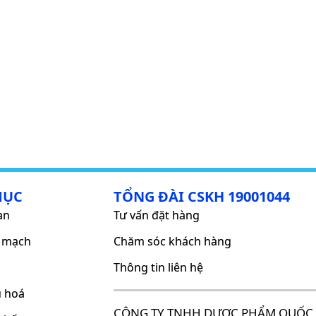
MỤC
TỔNG ĐÀI CSKH 19001044
an
Tư vấn đặt hàng
m mạch
Chăm sóc khách hàng
Thông tin liên hệ
u hoá
CÔNG TY TNHH DƯỢC PHẨM QUỐC 