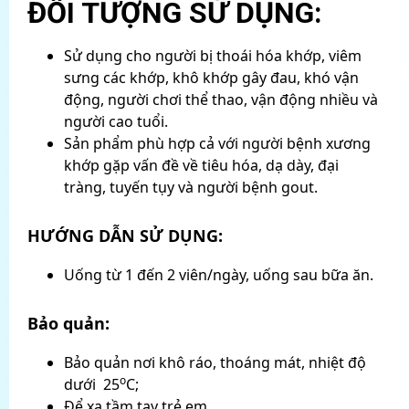
ĐỐI TƯỢNG SỬ DỤNG:
Sử dụng cho người bị thoái hóa khớp, viêm
sưng các khớp, khô khớp gây đau, khó vận
động, người chơi thể thao, vận động nhiều và
người cao tuổi.
Sản phẩm phù hợp cả với người bệnh xương
khớp gặp vấn đề về tiêu hóa, dạ dày, đại
tràng, tuyến tụy và người bệnh gout.
HƯỚNG DẪN SỬ DỤNG:
Uống từ 1 đến 2 viên/ngày, uống sau bữa ăn.
Bảo quản:
Bảo quản nơi khô ráo, thoáng mát, nhiệt độ
o
dưới 25
C;
Để xa tầm tay trẻ em.