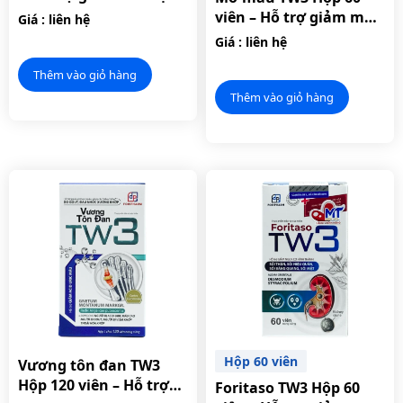
vị.
viên – Hỗ trợ giảm mỡ
Giá : liên hệ
máu, hạn chế xơ vữa
Giá : liên hệ
động mạch.
Thêm vào giỏ hàng
Thêm vào giỏ hàng
Hộp 60 viên
Vương tôn đan TW3
Hộp 120 viên – Hỗ trợ
Foritaso TW3 Hộp 60