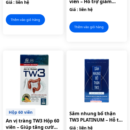
giảm acid uric máu.
viên – Hỗ trợ giảm
Giá : liên hệ
nguy cơ hình thành sỏi
Giá : liên hệ
thận.
Thêm vào giỏ hàng
Thêm vào giỏ hàng
Hộp 60 viên
Sâm nhung bổ thận
TW3 PLATINUM – Hỗ trợ
An vị tràng TW3 Hộp 60
cải thiện chức năng
viên – Giúp tăng cường
Giá : liên hệ