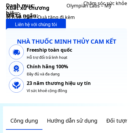
Chăm sóc sức khỏe
Danh mục:
Olympian Labs – Mỹ
Xuất xứ thương
hiệu:
Mô tả ngắn:
🎁 Free ship + Quà tặng đi kèm
Liên hệ với chúng tôi
NHÀ THUỐC MINH THỦY CAM KẾT
Freeship toàn quốc
Hỗ trợ đổi trả linh hoạt
Chính hãng 100%
Đầy đủ và đa dạng
23 năm thương hiệu uy tín
Vì sức khoẻ cộng đồng
Công dụng
Hướng dẫn sử dụng
Đối tượng