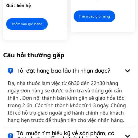
sinh lý nam giới.
hệ tiêu hóa, hỗ trợ làm
Giá : liên hệ
giảm triệu chứng viêm
đại tràng
Thêm vào giỏ hàng
Thêm vào giỏ hàng
Câu hỏi thường gặp
Tôi đặt hàng bao lâu thì nhận được?
Dạ, nhà thuốc làm việc từ 6h30 đến 22h30 hàng
ngày Đơn hàng sẽ được kiểm tra và đóng gói cẩn
thận . Đơn nội thành bán kính gần sẽ giao hỏa tốc
trong 2-6h. Các tỉnh thành khác từ 1-3 ngày. Chúng
tôi có hỗ trợ giao ngoài giờ hành chính nếu khách
hàng hẹn trước để thuận tiện cho việc nhận hàng.
Tôi muốn tìm hiểu kỹ về sản phẩm, có