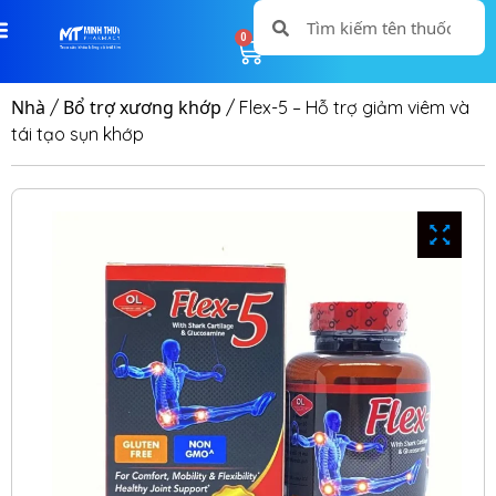
0
0
Nhà
Bổ trợ xương khớp
/
/ Flex-5 – Hỗ trợ giảm viêm và
tái tạo sụn khớp