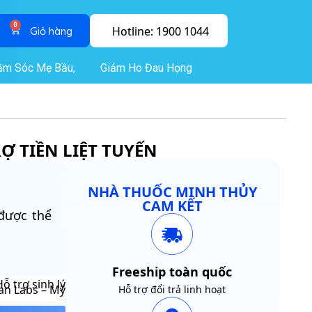
0
Hotline: 1900 1044
ăm Sóc Mẹ Bầu,
Giảm Ho Đau Họng
Ợ TIỀN LIỆT TUYẾN
NHÀ THUỐC MINH THỦY
CAM KẾT
 được thể
Freeship toàn quốc
ỗ trợ sinh lý
an Labs – Mỹ
Hỗ trợ đổi trả linh hoạt