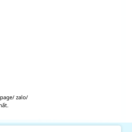
page/ zalo/
hất.