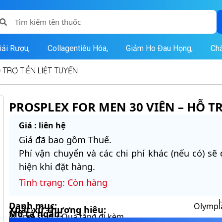
iải Rượu,
Collagentiêu Hóa,
Giảm Ho Đau Họng,
Ch
 TRỢ TIỀN LIỆT TUYẾN
PROSPLEX FOR MEN 30 VIÊN – HỖ TR
Giá : liên hệ
Giá đã bao gồm Thuế.
Phí vận chuyển và các chi phí khác (nếu có) sẽ
hiện khi đặt hàng.
Tình trạng: Còn hàng
H
Danh mục:
Olympi
Xuất xứ thương hiệu:
Mô tả ngắn:
🎁 Free ship + Quà tặng đi kèm