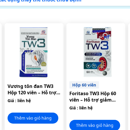
Hộp 60 viên
Vương tôn đan TW3
Hộp 120 viên – Hỗ trợ
Foritaso TW3 Hộp 60
giảm acid uric máu.
viên – Hỗ trợ giảm
Giá : liên hệ
nguy cơ hình thành
Giá : liên hệ
sỏi thận.
Thêm vào giỏ hàng
Thêm vào giỏ hàng