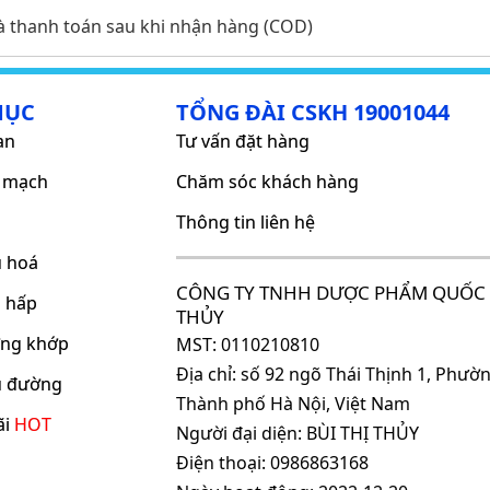
và thanh toán sau khi nhận hàng (COD)
MỤC
TỔNG ĐÀI CSKH 19001044
an
Tư vấn đặt hàng
m mạch
Chăm sóc khách hàng
Thông tin liên hệ
u hoá
CÔNG TY TNHH DƯỢC PHẨM QUỐC 
ô hấp
THỦY
ơng khớp
MST: 0110210810
Địa chỉ: số 92 ngõ Thái Thịnh 1, Phư
ểu đường
Thành phố Hà Nội, Việt Nam
ãi
HOT
Người đại diện: BÙI THỊ THỦY
Điện thoại: 0986863168