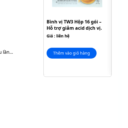
Hộp 6
Bình vị TW3 Hộp 16 gói –
Hỗ trợ giảm acid dịch vị.
Mỡ má
Hỗ tr
Giá : liên hệ
chế x
Giá : l
ều lần…
Thêm vào giỏ hàng
Thê