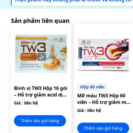
Sản phẩm liên quan
Hộp 60 viên
Bình vị TW3 Hộp 16 gói
– Hỗ trợ giảm acid dịch
Mỡ máu TW3 Hộp 60
vị.
viên – Hỗ trợ giảm mỡ
Giá : liên hệ
máu, hạn chế xơ vữa
Giá : liên hệ
động mạch.
Thêm vào giỏ hàng
Thêm vào giỏ hàng