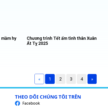
o mầm hy
Chương trình Tết ấm tình thân Xuân
Ất Tỵ 2025
«
1
2
3
4
»
THEO DÕI CHÚNG TÔI TRÊN
Facebook