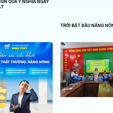
ÓN QUÀ Ý NGHĨA NGÀY
ẬT
TRỜI BẮT ĐẦU NẮNG NÓ