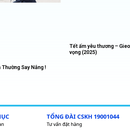
Tết ấm yêu thương – Gie
vọng (2025)
 Thường Say Nắng !
MỤC
TỔNG ĐÀI CSKH 19001044
an
Tư vấn đặt hàng