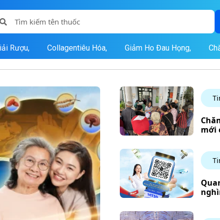
iải Rượu,
Collagentiêu Hóa,
Giảm Ho Đau Họng,
Ch
Ti
Chăm
mới 
Ti
Quan
nghì