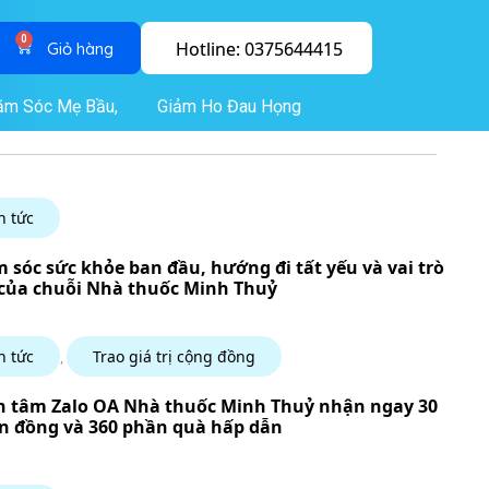
0
Hotline: 0375644415
ăm Sóc Mẹ Bầu,
Giảm Ho Đau Họng
n tức
 sóc sức khỏe ban đầu, hướng đi tất yếu và vai trò
của chuỗi Nhà thuốc Minh Thuỷ
n tức
Trao giá trị cộng đồng
,
 tâm Zalo OA Nhà thuốc Minh Thuỷ nhận ngay 30
n đồng và 360 phần quà hấp dẫn