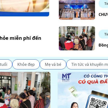
Ti
CHƯƠ
Ti
khỏe miễn phí đến
Đồng
tuổi
Khỏe đẹp
Mẹ và bé
Tin tức và khuyến m