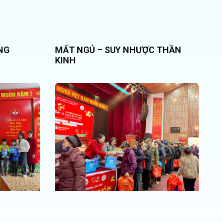
NG
MẤT NGỦ – SUY NHƯỢC THẦN
KINH