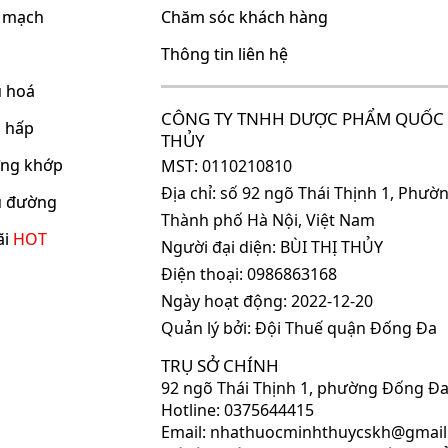
m mạch
Chăm sóc khách hàng
Thông tin liên hệ
u hoá
CÔNG TY TNHH DƯỢC PHẨM QUỐC 
ô hấp
THỦY
ơng khớp
MST: 0110210810
Địa chỉ: số 92 ngõ Thái Thịnh 1, Phư
ểu đường
Thành phố Hà Nội, Việt Nam
ãi
HOT
Người đại diện: BÙI THỊ THỦY
Điện thoại: 0986863168
Ngày hoạt động: 2022-12-20
Quản lý bởi: Đội Thuế quận Đống Đa
TRỤ SỞ CHÍNH
92 ngõ Thái Thịnh 1, phường Đống Đa
Hotline: 0375644415
Email: nhathuocminhthuycskh@gmai