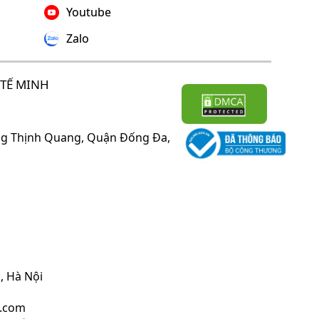
Youtube
Zalo
TẾ MINH
ờng Thịnh Quang, Quận Đống Đa,
, Hà Nội
l.com